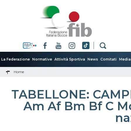
La Federazione
Normative
Attività Sportiva
News
Comitati
Media
Home
TABELLONE: CAMPI
Am Af Bm Bf C Mo
na