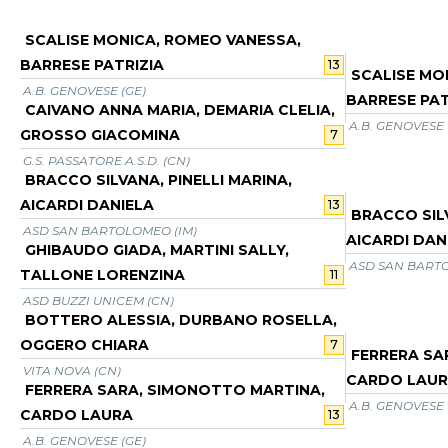
SCALISE MONICA, ROMEO VANESSA,
BARRESE PATRIZIA
13
SCALISE MO
A.B. GENOVESE (GE)
BARRESE PAT
CAIVANO ANNA MARIA, DEMARIA CLELIA,
A.B. GENOVESE 
GROSSO GIACOMINA
7
G.S. PASSATORE A.S.D. (CN)
BRACCO SILVANA, PINELLI MARINA,
AICARDI DANIELA
13
BRACCO SILV
ASD SAN BARTOLOMEO (IM)
AICARDI DAN
GHIBAUDO GIADA, MARTINI SALLY,
ASD SAN BARTO
TALLONE LORENZINA
11
ASD BUZZI UNICEM (CN)
BOTTERO ALESSIA, DURBANO ROSELLA,
OGGERO CHIARA
7
FERRERA SA
VITA NOVA (CN)
CARDO LAU
FERRERA SARA, SIMONOTTO MARTINA,
A.B. GENOVESE 
CARDO LAURA
13
A.B. GENOVESE (GE)