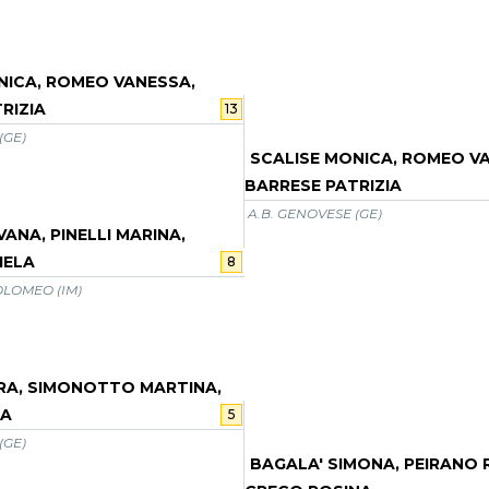
NICA, ROMEO VANESSA,
RIZIA
13
(GE)
SCALISE MONICA, ROMEO V
BARRESE PATRIZIA
A.B. GENOVESE (GE)
ANA, PINELLI MARINA,
IELA
8
LOMEO (IM)
RA, SIMONOTTO MARTINA,
RA
5
(GE)
BAGALA' SIMONA, PEIRANO 