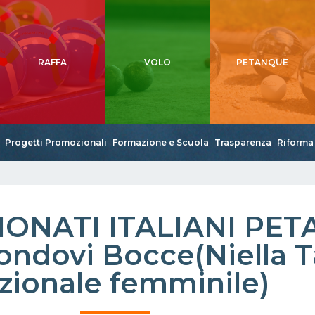
RAFFA
VOLO
PETANQUE
Progetti Promozionali
Formazione e Scuola
Trasparenza
Riforma 
ONATI ITALIANI PE
ndovi Bocce(Niella T
zionale femminile)