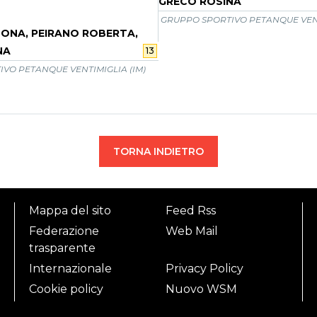
GRECO ROSINA
GRUPPO SPORTIVO PETANQUE VENT
MONA, PEIRANO ROBERTA,
NA
13
VO PETANQUE VENTIMIGLIA (IM)
TORNA INDIETRO
Mappa del sito
Feed Rss
Federazione
Web Mail
trasparente
Internazionale
Privacy Policy
Cookie policy
Nuovo WSM