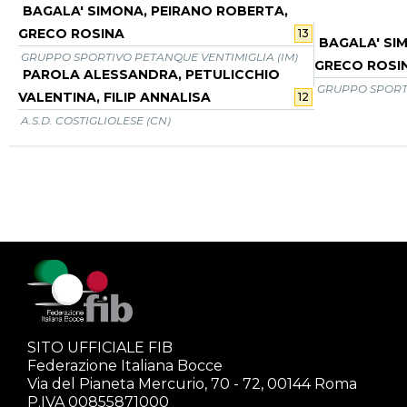
BAGALA' SIMONA, PEIRANO ROBERTA,
GRECO ROSINA
13
BAGALA' SI
GRUPPO SPORTIVO PETANQUE VENTIMIGLIA (IM)
GRECO ROSI
PAROLA ALESSANDRA, PETULICCHIO
GRUPPO SPORTI
VALENTINA, FILIP ANNALISA
12
A.S.D. COSTIGLIOLESE (CN)
SITO UFFICIALE FIB
Federazione Italiana Bocce
Via del Pianeta Mercurio, 70 - 72, 00144 Roma
P.IVA 00855871000