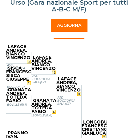
Urso (Gara nazionale Sport per tutti
A-B-C M/F)
AGGIORNA
LAFACE
ANDREA,
BIANCO
LAFACE
VINCENZO
ANDREA,
12
BIANCO
ASD
SISCA
VINCENZO
BOCCIOFILA
FRANCESCO,
SALA (CZ)
12
SISCA
ASD
LAFACE
GIUSEPPE
BOCCIOFILA
ANDREA,
SALA (CZ)
1
BIANCO
BOCCIOFILA
GRANATA
VINCENZO
ITALIA (CS)
ANDREA,
11
TOTEDA
ASD
GRANATA
FABIO
BOCCIOFILA
ANDREA,
SALA (CZ)
BOVILLE (RM)
TOTEDA
FABIO
6
BOVILLE (RM)
LONGOBUCCO
FRANCESCO,
CRISTIANO
PRANNO
GIANLUCA
IVAN,
9