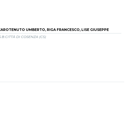
CAROTENUTO UMBERTO, RIGA FRANCESCO, LISE GIUSEPPE
S.B.CITTÀ DI COSENZA (CS)