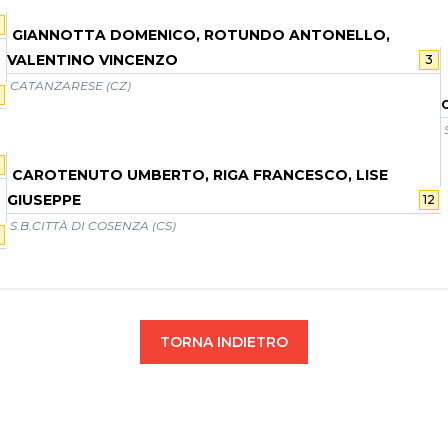
2
GIANNOTTA DOMENICO, ROTUNDO ANTONELLO,
VALENTINO VINCENZO
3
CATANZARESE (CZ)
CAROTENUTO UMBERTO, RIGA FRANCESCO, LISE
GIUSEPPE
12
S.B.CITTÀ DI COSENZA (CS)
2
TORNA INDIETRO