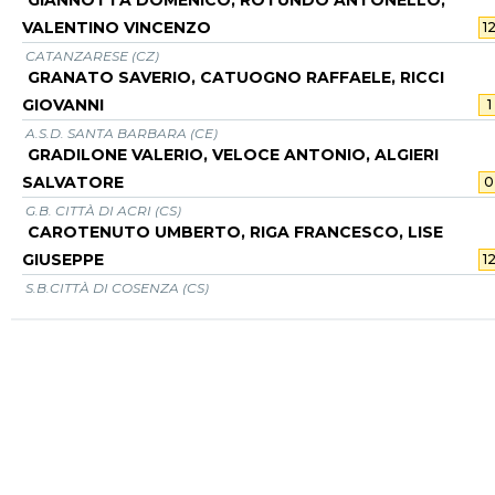
GIANNOTTA DOMENICO, ROTUNDO ANTONELLO,
VALENTINO VINCENZO
1
CATANZARESE (CZ)
GRANATO SAVERIO, CATUOGNO RAFFAELE, RICCI
GIOVANNI
1
A.S.D. SANTA BARBARA (CE)
GRADILONE VALERIO, VELOCE ANTONIO, ALGIERI
SALVATORE
0
G.B. CITTÀ DI ACRI (CS)
CAROTENUTO UMBERTO, RIGA FRANCESCO, LISE
GIUSEPPE
1
S.B.CITTÀ DI COSENZA (CS)