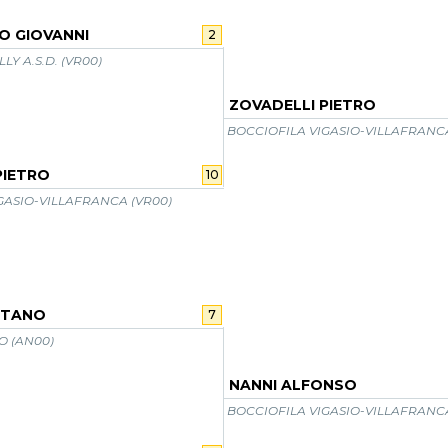
O GIOVANNI
2
LY A.S.D. (VR00)
ZOVADELLI PIETRO
BOCCIOFILA VIGASIO-VILLAFRANCA
PIETRO
10
GASIO-VILLAFRANCA (VR00)
ETANO
7
O (AN00)
NANNI ALFONSO
BOCCIOFILA VIGASIO-VILLAFRANCA