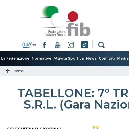
La Federazione
Normative
Attività Sportiva
News
Comitati
Media
Home
TABELLONE: 7° T
S.R.L. (Gara Nazio
10