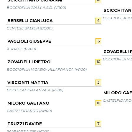
SCICCHITANO GIOVANNI
BOCCIOFILA JOLLY A.S.D. (VR00)
SCICCHITAN
BOCCIOFILA JOL
BERSELLI GIANLUCA
4
CENTESE BALTUR (BO00)
PAGLIOLI GIUSEPPE
6
AUDACE (PR00)
ZOVADELLI 
BOCCIOFILA VI
ZOVADELLI PIETRO
10
BOCCIOFILA VIGASIO-VILLAFRANCA (VR00)
VISCONTI MATTIA
3
BOCC. CACCIALANZA P. (MI00)
MILORO GA
CASTELFIDARD
MILORO GAETANO
10
CASTELFIDARDO (AN00)
TRUZZI DAVIDE
7
SAMMARTINESE (MO00)