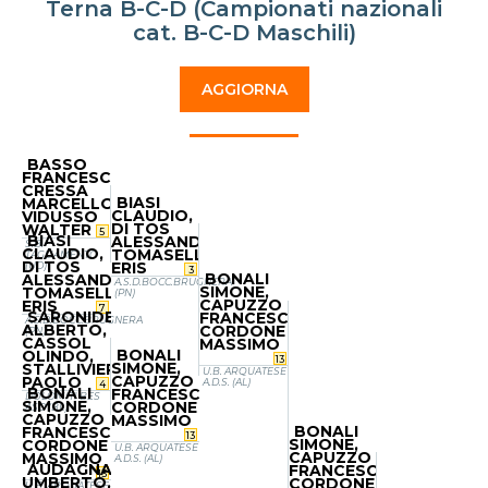
Terna B-C-D (Campionati nazionali
cat. B-C-D Maschili)
AGGIORNA
BASSO
FRANCESCO,
CRESSA
BIASI
MARCELLO,
CLAUDIO,
VIDUSSO
DI TOS
WALTER
5
BIASI
ALESSANDRO,
S.B.
CLAUDIO,
TOMASELLA
TAGLIAMENTO
DI TOS
ERIS
(UD)
3
BONALI
ALESSANDRO,
A.S.D.BOCC.BRUGNERA
SIMONE,
TOMASELLA
(PN)
CAPUZZO
ERIS
7
SARONIDE
FRANCESCO,
A.S.D.BOCC.BRUGNERA
ALBERTO,
CORDONE
(PN)
CASSOL
MASSIMO
BONALI
OLINDO,
13
SIMONE,
STALLIVIERE
U.B. ARQUATESE
CAPUZZO
PAOLO
A.D.S. (AL)
4
BONALI
FRANCESCO,
DOLOMITI BES
SIMONE,
CORDONE
ASD (BL)
CAPUZZO
MASSIMO
BONALI
FRANCESCO,
13
SIMONE,
CORDONE
U.B. ARQUATESE
CAPUZZO
MASSIMO
A.D.S. (AL)
AUDAGNA
FRANCESCO,
13
UMBERTO,
CORDONE
U.B. ARQUATESE