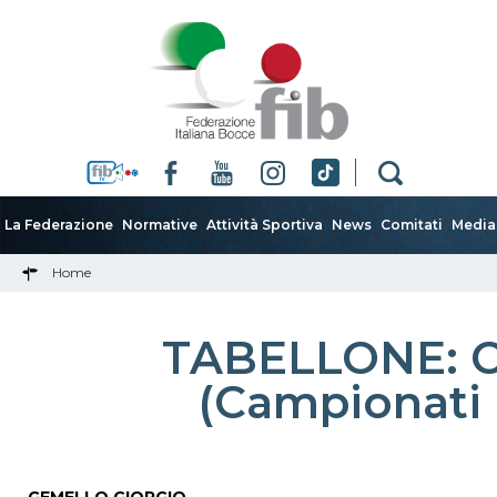
La Federazione
Normative
Attività Sportiva
News
Comitati
Media
Home
TABELLONE: Ca
(Campionati n