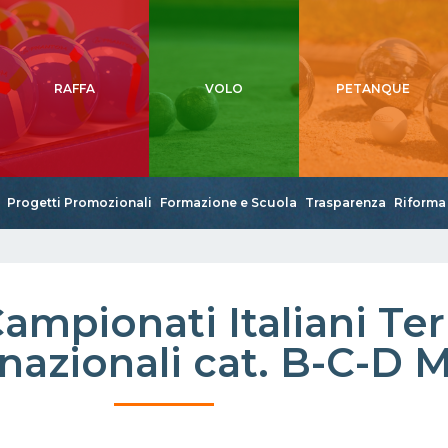
RAFFA
VOLO
PETANQUE
Progetti Promozionali
Formazione e Scuola
Trasparenza
Riforma 
mpionati Italiani Te
azionali cat. B-C-D M