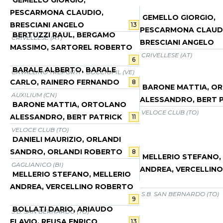
GEMELLO GIORGIO,
PESCARMONA CLAUDIO,
GEMELLO GIORGIO,
BRESCIANI ANGELO
13
PESCARMONA CLAUD
BERTUZZI RAUL, BERGAMO
CRIVELLESE (AT)
BRESCIANI ANGELO
MASSIMO, SARTOREL ROBERTO
CRIVELLESE (AT)
6
BARALE ALBERTO, BARALE
CAVALLINO TREPORTI - BOCCIOFIL (VE)
CARLO, RAINERO FERNANDO
8
BARONE MATTIA, O
AUXILIUM (CN)
ALESSANDRO, BERT 
BARONE MATTIA, ORTOLANO
VELOCE CLUB (TO)
ALESSANDRO, BERT PATRICK
11
VELOCE CLUB (TO)
DANIELI MAURIZIO, ORLANDI
SANDRO, ORLANDI ROBERTO
8
MELLERIO STEFANO,
GAGLIANICO (BI)
ANDREA, VERCELLIN
MELLERIO STEFANO, MELLERIO
ANDREA, VERCELLINO ROBERTO
S.B. SAN BERNARDO (TO)
9
BOLLATI DARIO, ARIAUDO
S.B. SAN BERNARDO (TO)
FLAVIO, REUSA ENRICO
13