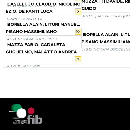
MUZZATTI DAVIDE, R
CASELETTO CLAUDIO, NICOLINO
A.S.D. QUADRIFOGLIO (UD)
GUIDO
EZIO, DE FANTI LUCA
5
A.S.D. QUADRIFOGLIO (UD
PIANEZZA ASD (TO)
BORELLA ALAIN, LITURI MANUEL,
PISANO MASSIMILIANO
10
BORELLA ALAIN, LIT
A.S.D. NOVARA BOCCE (NO)
PISANO MASSIMILIAN
MAZZA FABIO, GADALETA
A.S.D. NOVARA BOCCE (N
GUGLIELMO, MALATTO ANDREA
9
A.S.D. RIVANA (GE)