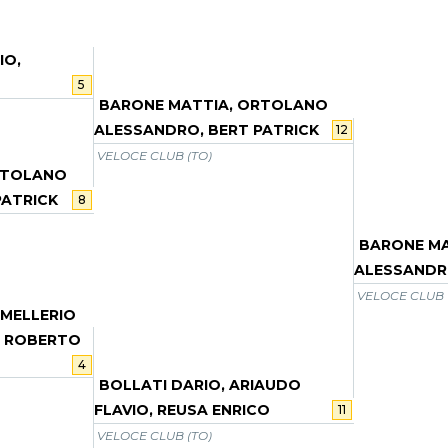
IO,
5
BARONE MATTIA, ORTOLANO
ALESSANDRO, BERT PATRICK
12
VELOCE CLUB (TO)
RTOLANO
PATRICK
8
BARONE M
ALESSANDR
VELOCE CLUB 
 MELLERIO
O ROBERTO
4
BOLLATI DARIO, ARIAUDO
FLAVIO, REUSA ENRICO
11
VELOCE CLUB (TO)