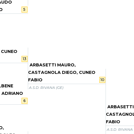
IAUDO
O
5
 CUNEO
13
ARBASETTI MAURO,
CASTAGNOLA DIEGO, CUNEO
FABIO
10
ELBENE
A.S.D. RIVANA (GE)
 ADRIANO
6
ARBASETTI
CASTAGNOL
FABIO
O,
A.S.D. RIVANA 