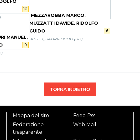
IDOLFO
10
MEZZAROBBA MARCO,
)
MUZZATTI DAVIDE, RIDOLFO
GUIDO
6
URI MANUEL,
A.S.D. QUADRIFOGLIO (UD)
O
9
O)
TORNA INDIETRO
Mappa del sito
Feed Rss
Federazione
Web Mail
trasparente