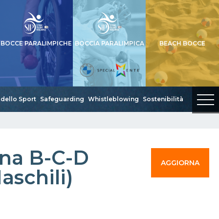
BOCCE PARALIMPICHE
BOCCIA PARALIMPICA
BEACH BOCCE
dello Sport
Safeguarding
Whistleblowing
Sostenibilità
rna B-C-D
AGGIORNA
aschili)