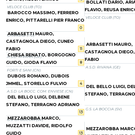
BOLLATI DARIO, AR
VELOCE CLUB (TO)
FLAVIO, REUSA ENRIC
BAROCCO MASSIMO, FERRERO
VELOCE CLUB (TO)
ENRICO, PITTARELLI PIER FRANCO
0
ARBASETTI MAURO,
CHIERESE (TO)
CASTAGNOLA DIEGO, CUNEO
ARBASETTI MAURO,
FABIO
11
CASTAGNOLA DIEGO,
CHIESA RENATO, BORGOGNO
A.S.D. RIVANA (GE)
FABIO
GUIDO, GIODA FLAVIO
8
A.S.D. RIVANA (GE)
FORTI E SANI (CN)
DUBOIS ROMANO, DUBOIS
JMMEL, STORELLO FULVIO
4
DEL BELLO LUIGI, D
A.S.D. LA BOCC. COM. ENVIESE (CN)
STEFANO, TERRAGNO
DEL BELLO LUIGI, DELBENE
STEFANO, TERRAGNO ADRIANO
G.S. LA BOCCIA (SV)
13
MEZZAROBBA MARCO,
G.S. LA BOCCIA (SV)
MUZZATTI DAVIDE, RIDOLFO
MEZZAROBBA MARC
GUIDO
13