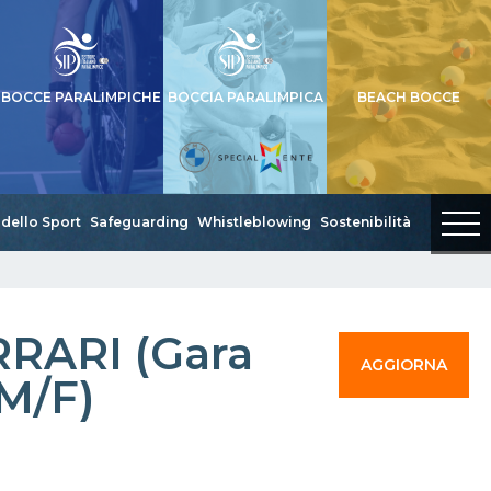
BOCCE PARALIMPICHE
BOCCIA PARALIMPICA
BEACH BOCCE
dello Sport
Safeguarding
Whistleblowing
Sostenibilità
RARI (Gara
AGGIORNA
 M/F)