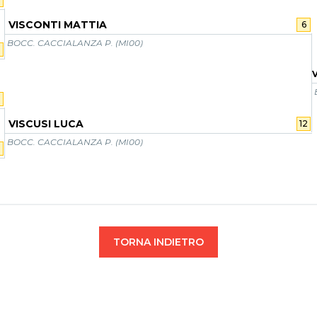
VISCONTI MATTIA
6
BOCC. CACCIALANZA P. (MI00)
2
2
VISCUSI LUCA
12
BOCC. CACCIALANZA P. (MI00)
TORNA INDIETRO