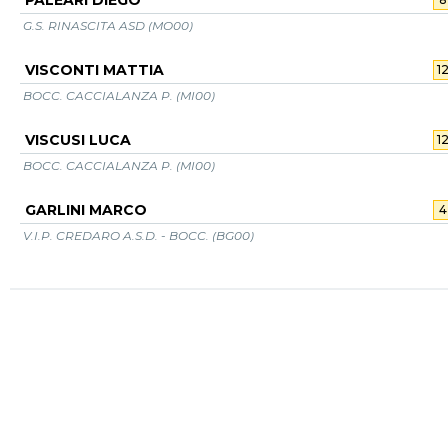
PALEARI DIEGO
G.S. RINASCITA ASD (MO00)
VISCONTI MATTIA
1
BOCC. CACCIALANZA P. (MI00)
VISCUSI LUCA
1
BOCC. CACCIALANZA P. (MI00)
GARLINI MARCO
4
V.I.P. CREDARO A.S.D. - BOCC. (BG00)