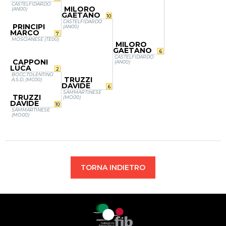
CASTELFIDARDO
MILORO
(AN00)
GAETANO
10
CASTELFIDARDO
PRINCIPI
(AN00)
MARCO
7
MOSCIANESE (TE00)
MILORO
GAETANO
6
CASTELFIDARDO
CAPPONI
(AN00)
LUCA
2
BOCC.TOLENTINO
TRUZZI
A.S.D. (MC00)
DAVIDE
6
SAMMARTINESE
TRUZZI
(MO00)
DAVIDE
10
SAMMARTINESE
(MO00)
TORNA INDIETRO