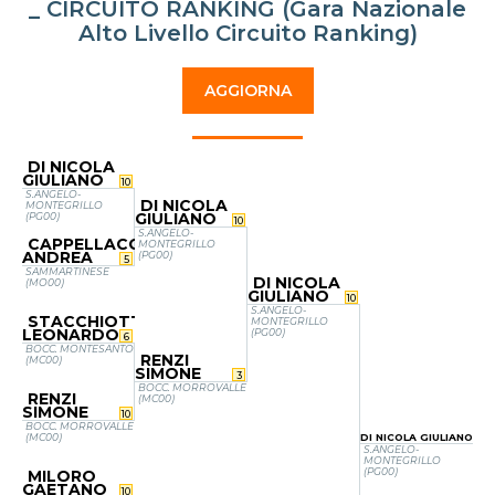
_ CIRCUITO RANKING (Gara Nazionale
Alto Livello Circuito Ranking)
AGGIORNA
DI NICOLA
GIULIANO
10
S.ANGELO-
DI NICOLA
MONTEGRILLO
GIULIANO
(PG00)
10
S.ANGELO-
CAPPELLACCI
MONTEGRILLO
ANDREA
(PG00)
5
SAMMARTINESE
DI NICOLA
(MO00)
GIULIANO
10
S.ANGELO-
STACCHIOTTI
MONTEGRILLO
LEONARDO
(PG00)
6
BOCC. MONTESANTO
RENZI
(MC00)
SIMONE
3
BOCC. MORROVALLE
RENZI
(MC00)
SIMONE
10
BOCC. MORROVALLE
(MC00)
DI NICOLA GIULIANO
S.ANGELO-
MONTEGRILLO
(PG00)
MILORO
GAETANO
10