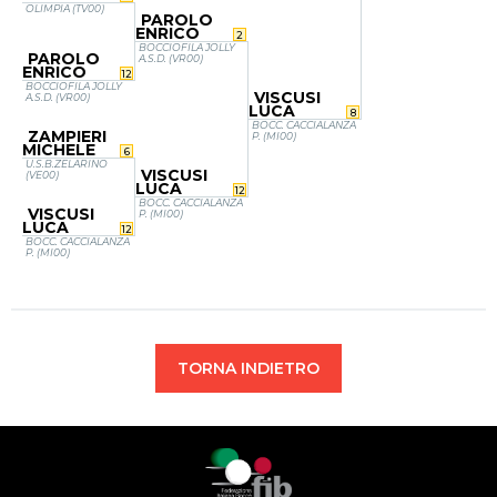
OLIMPIA (TV00)
PAROLO
ENRICO
2
BOCCIOFILA JOLLY
PAROLO
A.S.D. (VR00)
ENRICO
12
BOCCIOFILA JOLLY
VISCUSI
A.S.D. (VR00)
LUCA
8
BOCC. CACCIALANZA
ZAMPIERI
P. (MI00)
MICHELE
6
U.S.B.ZELARINO
VISCUSI
(VE00)
LUCA
12
BOCC. CACCIALANZA
VISCUSI
P. (MI00)
LUCA
12
BOCC. CACCIALANZA
P. (MI00)
TORNA INDIETRO