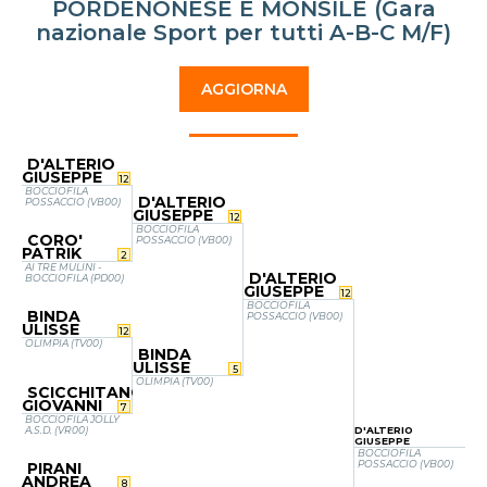
PORDENONESE E MONSILE (Gara
nazionale Sport per tutti A-B-C M/F)
AGGIORNA
D'ALTERIO
GIUSEPPE
12
BOCCIOFILA
D'ALTERIO
POSSACCIO (VB00)
GIUSEPPE
12
BOCCIOFILA
CORO'
POSSACCIO (VB00)
PATRIK
2
AI TRE MULINI -
D'ALTERIO
BOCCIOFILA (PD00)
GIUSEPPE
12
BOCCIOFILA
BINDA
POSSACCIO (VB00)
ULISSE
12
OLIMPIA (TV00)
BINDA
ULISSE
5
OLIMPIA (TV00)
SCICCHITANO
GIOVANNI
7
BOCCIOFILA JOLLY
A.S.D. (VR00)
D'ALTERIO
GIUSEPPE
BOCCIOFILA
POSSACCIO (VB00)
PIRANI
ANDREA
8