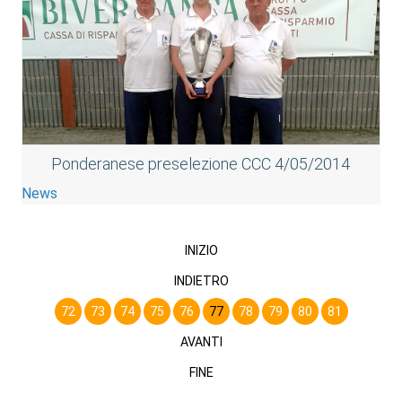
Ponderanese preselezione CCC 4/05/2014
News
INIZIO
INDIETRO
72
73
74
75
76
77
78
79
80
81
AVANTI
FINE