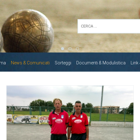
mma
News & Comunicati
Sorteggi
Documenti & Modulistica
Link