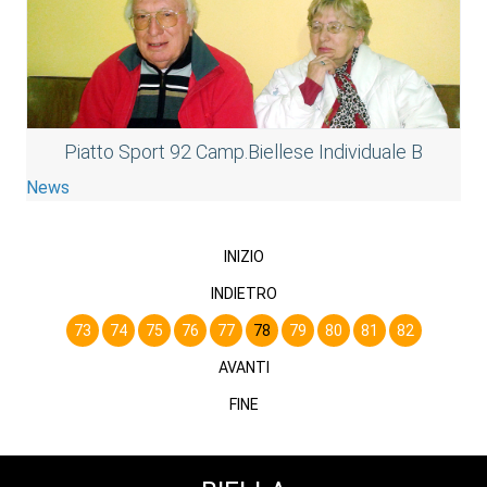
Piatto Sport 92 Camp.Biellese Individuale B
News
INIZIO
INDIETRO
73
74
75
76
77
78
79
80
81
82
AVANTI
FINE