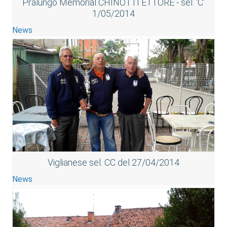
Pralungo Memorial CHINOTTI ETTORE - sel. 'C'
1/05/2014
News
Viglianese sel. CC del 27/04/2014
News