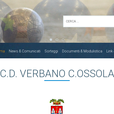
mma
News & Comunicati
Sorteggi
Documenti & Modulistica
Link
C.D. VERBANO C.OSSOL