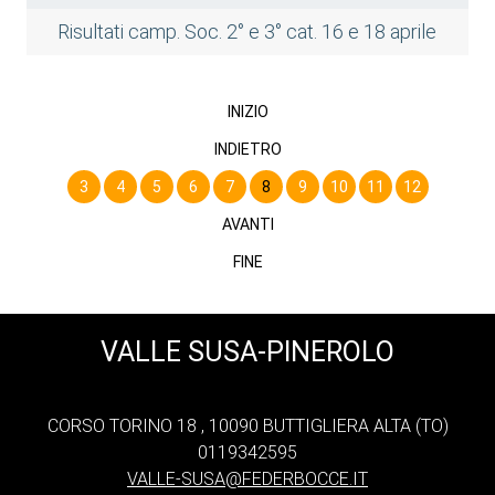
Risultati camp. Soc. 2° e 3° cat. 16 e 18 aprile
INIZIO
INDIETRO
3
4
5
6
7
8
9
10
11
12
AVANTI
FINE
VALLE SUSA-PINEROLO
CORSO TORINO 18 , 10090 BUTTIGLIERA ALTA (TO)
0119342595
VALLE-SUSA@FEDERBOCCE.IT