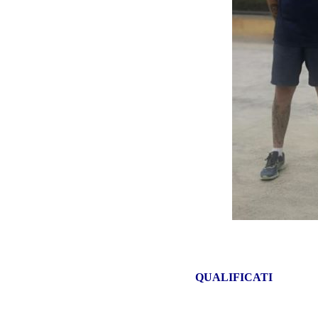
2° selezione 
Diretto
1* LA
QUALIFICATI
2* S.ANTONI
3