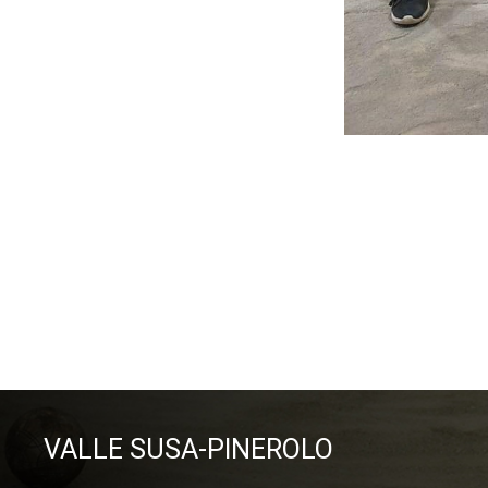
gara gen
Dirett
1* B
2* VALLE PO 
VALLE SUSA-PINEROLO