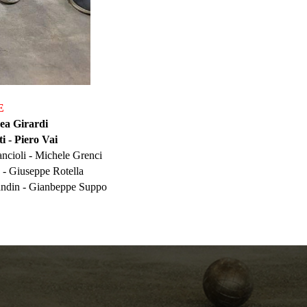
E
ea Girardi
 Piero Vai
hele Grenci
iuseppe Rotella
 - Gianbeppe Suppo