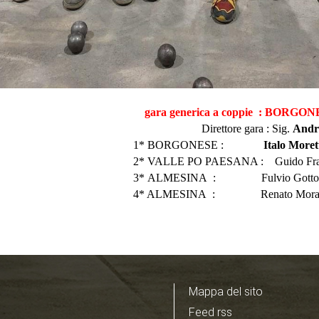
erica a coppie : BORGON
ore gara : Sig
.
Andr
ORGONESE :
Italo Moretti -
PAESANA : Guido Francioli - Mic
3*
ALMESINA
: Fulvio Gotto - G
4*
ALMESINA
: Renato Morandin
Mappa del sito
Feed rss