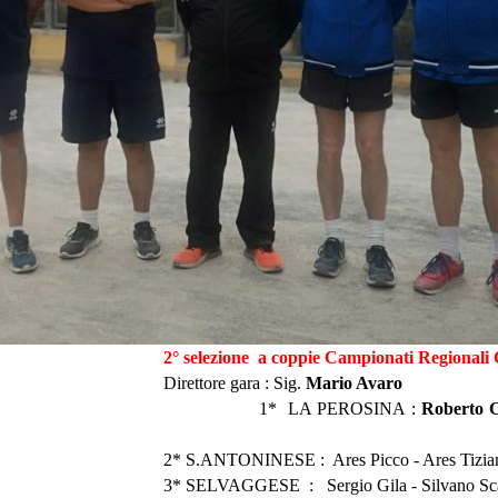
a coppie Campionati Regionali CC :
re gara : Sig
.
Mario Avaro
 PEROSINA :
Roberto C
NESE : Ares Picco - Ares Tizian
*
SELVAGGESE
: Sergio Gila - Silvano Sc