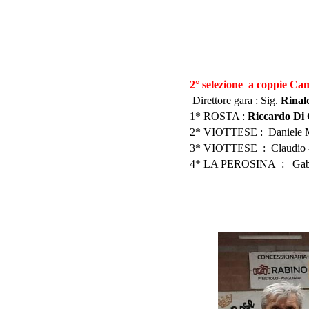
4
2° selezione a coppie C
Direttore gara : Sig
.
Rinal
1* ROSTA :
Riccardo Di
2* VIOTTESE : Daniele Me
3*
VIOTTESE
: Claudio -
4*
LA PEROSINA
: Gabri