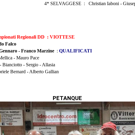
*
SELVAGGESE
: Christian Iaboni - Giusep
ampionati Regionali DD : VIOTTESE
do Falco
 Gennaro - Franco Marzine
:
QUALIFICATI
llica - Mauro Pace
 Bianciotto - Sergio - Allasia
ele Bernard - Alberto Gallian
PETANQUE