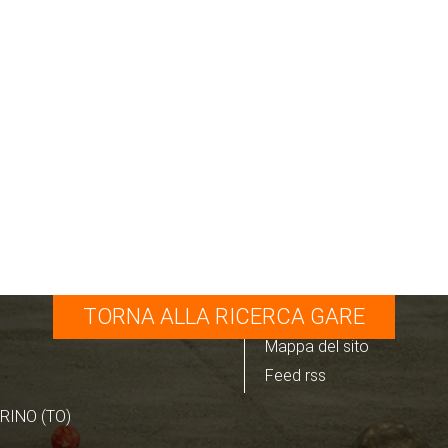
TORNA ALLA RICERCA GARE
Mappa del sito
Feed rss
RINO (TO)