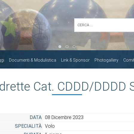
ggi
Documenti & Modulistica
Link & Sponsor
Photogallery
Comita
rette Cat. CDDD/DDDD S. 
DATA
08 Dicembre 2023
SPECIALITÀ
Volo