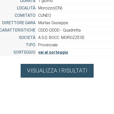
DURATA
1 giorno
LOCALITÀ
Morozzo(CN)
COMITATO
CUNEO
DIRETTORE GARA
Murtas Giuseppe
CARATTERISTICHE
CDDD DDDD - Quadretta
SOCIETÀ
A.S.D. BOCC. MOROZZESE
TIPO
Provinciale
SORTEGGIO
vai al sorteggio
VISUALIZZA I RISULTATI