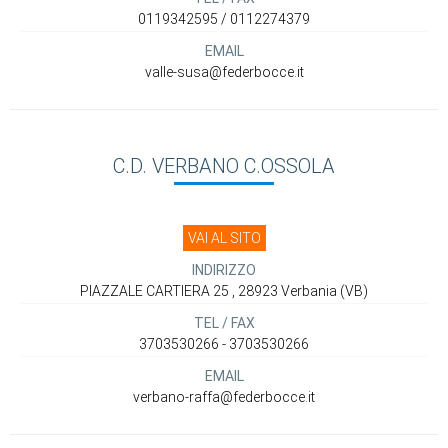
0119342595 / 0112274379
EMAIL
valle-susa@federbocce.it
C.D. VERBANO C.OSSOLA
VAI AL SITO
INDIRIZZO
PIAZZALE CARTIERA 25 , 28923 Verbania (VB)
TEL / FAX
3703530266 - 3703530266
EMAIL
verbano-raffa@federbocce.it