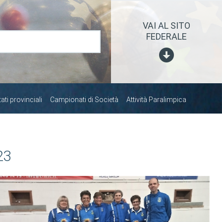
VAI AL SITO
FEDERALE
ti provinciali
Campionati di Società
Attività Paralimpica
23