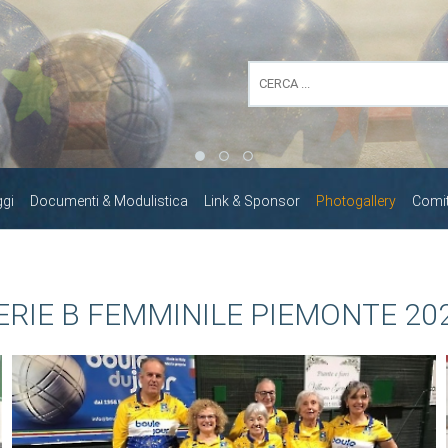
ggi
Documenti & Modulistica
Link & Sponsor
Photogallery
Comita
ERIE B FEMMINILE PIEMONTE 20