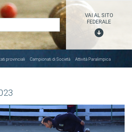
VAI AL SITO
FEDERALE
ti provinciali
Campionati di Società
Attività Paralimpica
023