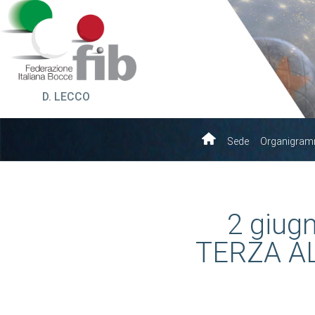
D. LECCO
Sede
Organigra
2 giug
TERZA A