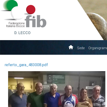
D. LECCO
Sede
Organigra
referto_gara_483008.pdf