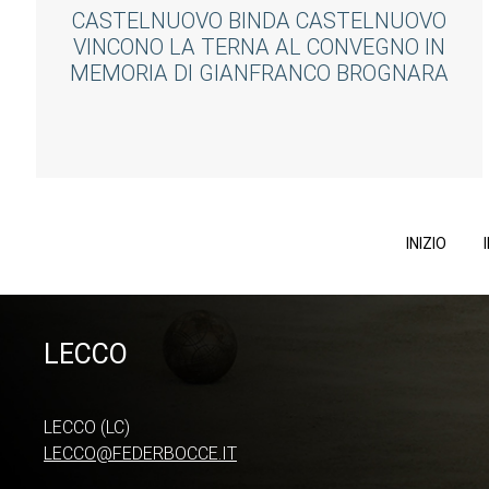
CASTELNUOVO BINDA CASTELNUOVO
VINCONO LA TERNA AL CONVEGNO IN
MEMORIA DI GIANFRANCO BROGNARA
INIZIO
LECCO
LECCO (LC)
LECCO@FEDERBOCCE.IT