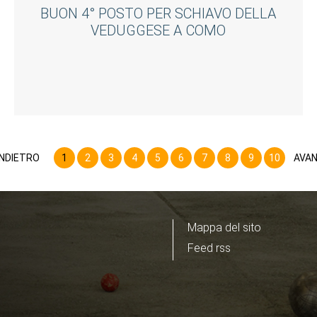
BUON 4° POSTO PER SCHIAVO DELLA
VEDUGGESE A COMO
INDIETRO
1
2
3
4
5
6
7
8
9
10
AVAN
Mappa del sito
Feed rss