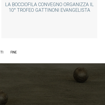
LA BOCCIOFILA CONVEGNO ORGANIZZA IL
10° TROFEO GATTINONI EVANGELISTA
TI
FINE