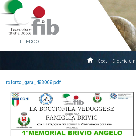
D. LECCO
Sede
Organigra
referto_gara_483008.pdf