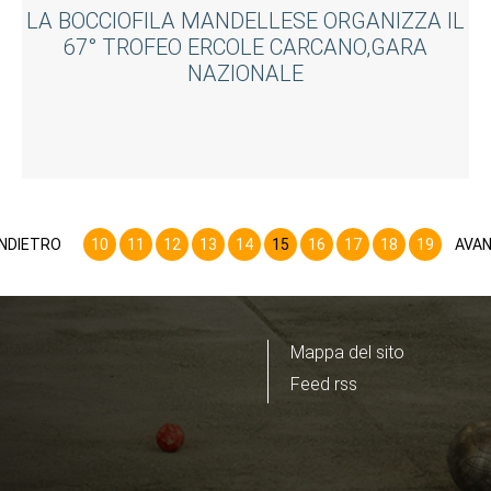
LA BOCCIOFILA MANDELLESE ORGANIZZA IL
67° TROFEO ERCOLE CARCANO,GARA
NAZIONALE
INDIETRO
10
11
12
13
14
15
16
17
18
19
AVAN
Mappa del sito
Feed rss