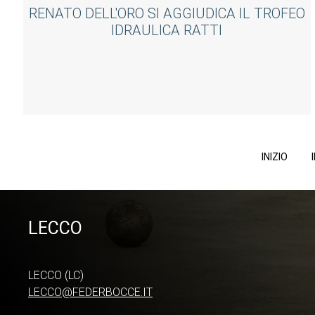
RENATO DELL'ORO SI AGGIUDICA IL TROFEO
IDRAULICA RATTI
INIZIO
LECCO
LECCO (LC)
LECCO@FEDERBOCCE.IT