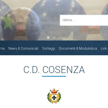
mma
News & Comunicati
Sorteggi
Documenti & Modulistica
Link
C.D. COSENZA