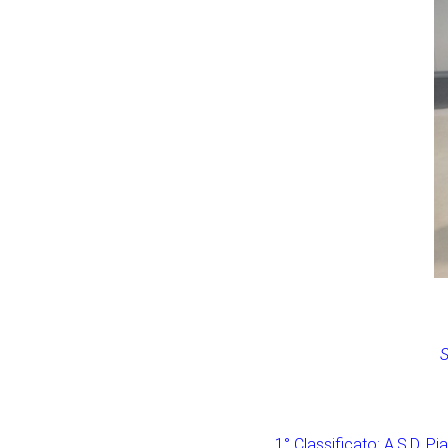
S
1° Classificato: A.S.D. 