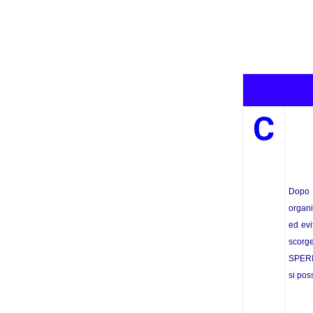
C
Dopo i
organi
ed evi
scorg
SPERI
si pos