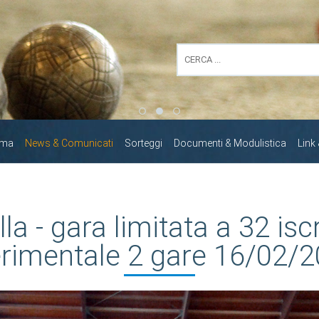
mma
News & Comunicati
Sorteggi
Documenti & Modulistica
Link
la - gara limitata a 32 isc
rimentale 2 gare 16/02/