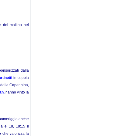
e del mattino nel
onsorizzati dalla
rtinotti
in coppia
 della Capannina,
an
, hanno vinto la
l pomeriggio anche
lle 18, 18:15 il
o che valorizza la