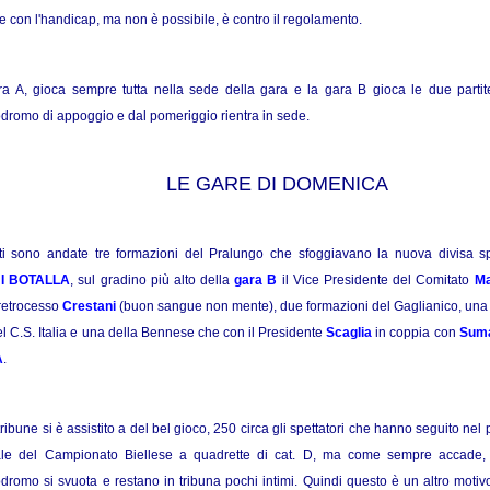
e con l'handicap, ma non è possibile, è contro il regolamento.
a A, gioca sempre tutta nella sede della gara e la gara B gioca le due partit
dromo di appoggio e dal pomeriggio rientra in sede.
LE GARE DI DOMENICA
ti sono andate tre formazioni del Pralungo che sfoggiavano la nuova divisa sp
I BOTALLA
, sul gradino più alto della
gara B
il Vice Presidente del Comitato
Ma
 retrocesso
Crestani
(buon sangue non mente), due formazioni del Gaglianico, una
l C.S. Italia e una della Bennese che con il Presidente
Scaglia
in coppia con
Sum
A
.
tribune si è assistito a del bel gioco, 250 circa gli spettatori che hanno seguito ne
nale del Campionato Biellese a quadrette di cat. D, ma come sempre accade, a
dromo si svuota e restano in tribuna pochi intimi. Quindi questo è un altro motiv