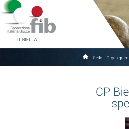
D. BIELLA
Sede
Organigra
CP Biel
spe