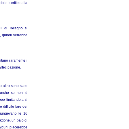
 le iscritte dalla
li di Tollegno si
, quindi verrebbe
entano raramente i
artecipazione.
 altro sono state
 anche se non si
po limitandola si
difficile fare dei
giungevano le 16
azione, un paio di
alcuni piacerebbe