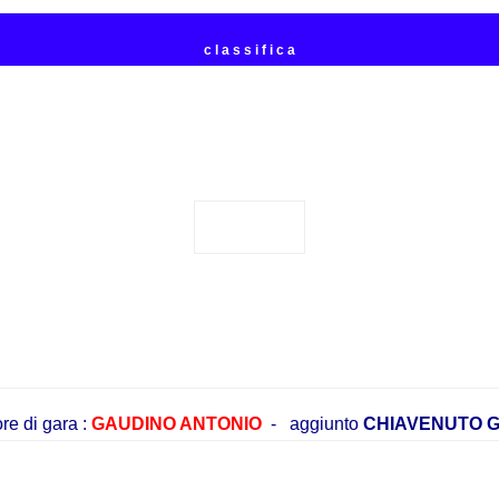
c l a s s i f i c a
---
ore di gara :
GAUDINO ANTONIO
- aggiunto
CHIAVENUTO G