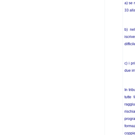
a) se 
33 all
b) ne
iscriv
diffic
c) i p
due im
In tri
tutte
raggiu
rischi
progr
formaz
coppie