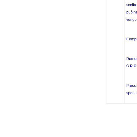
scelta
può ne
vengon
Compli
Domeni
C.R.C.
Prossi
speria