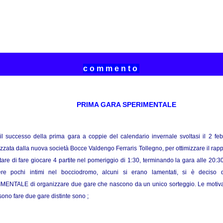
c o m m e n t o
PRIMA GARA SPERIMENTALE
l successo della prima gara a coppie del calendario invernale svoltasi il 2 feb
zzata dalla nuova società Bocce Valdengo Ferraris Tollegno, per ottimizzare il rap
tare di fare giocare 4 partite nel pomeriggio di 1:30, terminando la gara alle 20:3
ere pochi intimi nel bocciodromo, alcuni si erano lamentati, si è deciso d
MENTALE di organizzare due gare che nascono da un unico sorteggio. Le motiva
sono fare due gare distinte sono ;