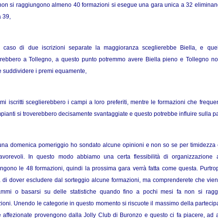
non si raggiungono almeno 40 formazioni si esegue una gara unica a 32 eliminando
a 39,
l caso di due iscrizioni separate la maggioranza sceglierebbe Biella, e quel
erebbero a Tollegno, a questo punto potremmo avere Biella pieno e Tollegno no
ile suddividere i premi equamente,
rimi iscritti sceglierebbero i campi a loro preferiti, mentre le formazioni che frequ
pianti si troverebbero decisamente svantaggiate e questo potrebbe influire sulla p
buna domenica pomeriggio ho sondato alcune opinioni e non so se per timidezza o
 favorevoli. In questo modo abbiamo una certa flessibilità di organizzazione
ngono le 48 formazioni, quindi la prossima gara verrà fatta come questa. Purtrop
a di dover escludere dal sorteggio alcune formazioni, ma comprenderete che viene 
ammi o basarsi su delle statistiche quando fino a pochi mesi fa non si rag
ioni. Unendo le categorie in questo momento si riscuote il massimo della partecip
 affezionate provengono dalla Jolly Club di Buronzo e questo ci fa piacere, ad 