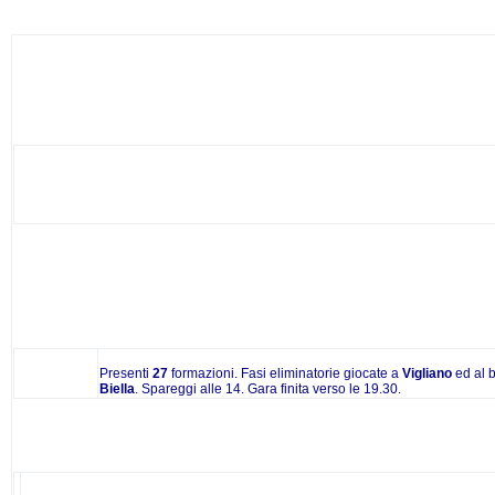
Viglianese Camp. Biellese - DDD -
del 22/09/
Presenti
27
formazioni. Fasi eliminatorie giocate a
Vigliano
ed al 
Biella
. Spareggi alle 14. Gara finita verso le 19.30.