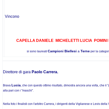
Vincono
CAPELLA DANIELE MICHELETTI LUCIA
POMINI
Campioni Biellesi
a
Terne
si sono laureati
per la catego
Direttore di gara
Paolo Carrera.
Lucia
Brava
, che con questo ottimo risultato, dimostra ancora una volta, che il
alla pari con i "maschi".
Nella foto i finalisti con l'arbitro Carrera, i dirigenti della Viglianese e Levis dell