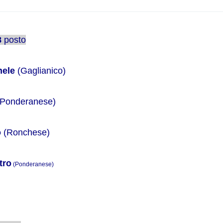
8
posto
hele
(Gaglianico)
Ponderanese
)
o
(Ronchese)
tro
(
Ponderanese
)