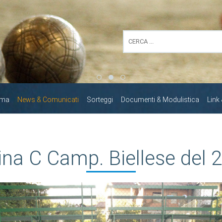
mma
News & Comunicati
Sorteggi
Documenti & Modulistica
Link
ina C Camp. Biellese del