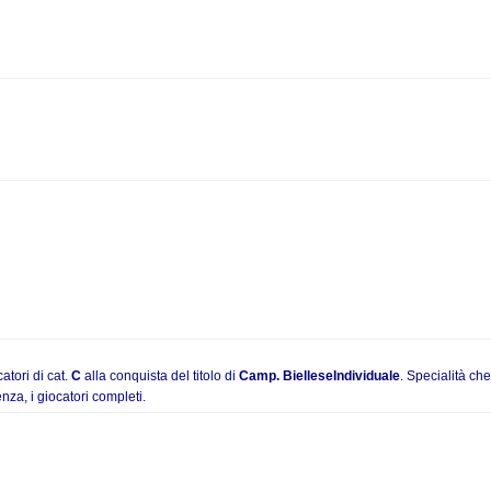
S.B. Burcina C
Camp. Biellese
del 2/06/2013
atori di cat.
C
alla conquista del titolo di
Camp. BielleseIndividuale
. Specialità ch
nza, i giocatori completi.