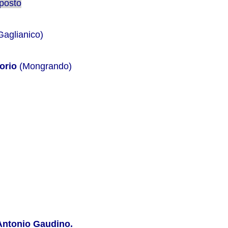
posto
aglianico)
orio
(Mongrando)
Antonio Gaudino.