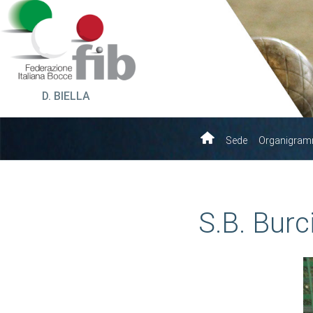
D. BIELLA
Sede
Organigra
S.B. Burc