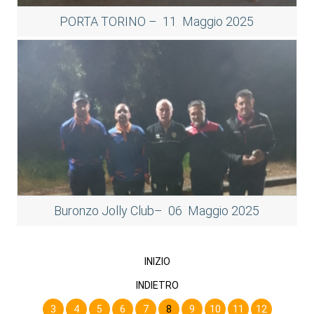
PORTA TORINO – 11 Maggio 2025
Buronzo Jolly Club– 06 Maggio 2025
INIZIO
INDIETRO
3
4
5
6
7
8
9
10
11
12