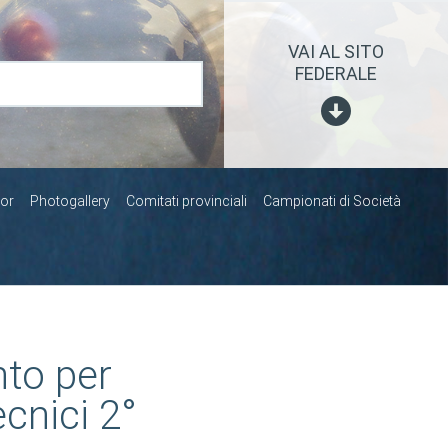
VAI AL SITO
FEDERALE
or
Photogallery
Comitati provinciali
Campionati di Società
nto per
ecnici 2°