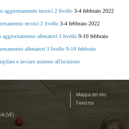
o aggiornamento tecnici 2 livello
3-4 febbraio 2022
rnamento tecnici 2 livello
3-4 febbraio 2022
 aggiornamento allenatori 3 livello
9-10 febbraio
rnamento allenatori 3 livello 9-10 febbraio
ilare e inviare assieme all'iscizione
Mappa del sito
Feed rss
IA (VE)