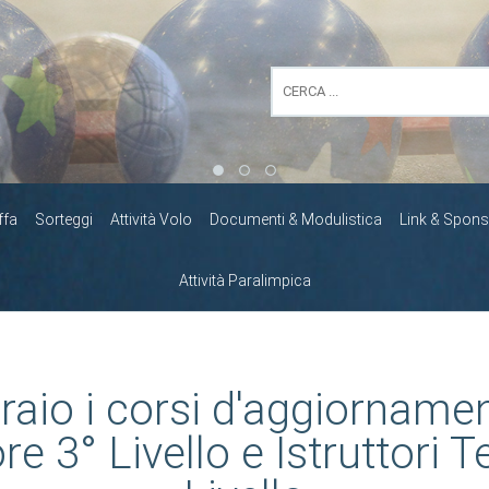
ffa
Sorteggi
Attività Volo
Documenti & Modulistica
Link & Spons
Attività Paralimpica
raio i corsi d'aggiorname
re 3° Livello e Istruttori T