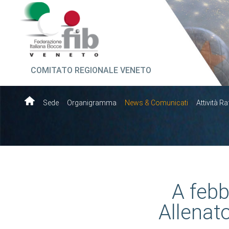
COMITATO REGIONALE VENETO
Sede
Organigramma
News & Comunicati
Attività Ra
A febb
Allenato