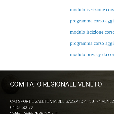
modulo iscrizione cors
programma corso aggio
modulo iscizione corso
programma corso aggio
modulo privacy da comp
COMITATO REGIONALE VENETO
C/O SPORT E SALUTE VIA DEL GAZZATO 4 , 30174 VENEZ
0415060072
VENETO@FEDERBOCCE.IT