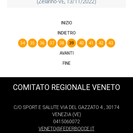
(Zelarino-VE, 13/11/2022)
INIZIO
INDIETRO
34
35
36
37
38
39
40
41
42
43
AVANTI
FINE
COMITATO REGIONALE VENETO
C/O SPORT E SALUTE VIA DEL GAZZATO 4 , 30174
VENEZIA (VE)
0415060072
VENETO@FEDERBOCCE.IT