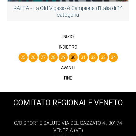
RAFFA - La Old Vigasio è Campione d'Italia di 1^
categoria
INIZIO
INDIETRO
25
26
27
28
29
30
31
32
33
34
AVANTI
FINE
COMITATO REGIONALE VENETO
C/O SPORT E SALUTE VIA DEL GAZZATO 4 , 30174
VENEZIA (VE)