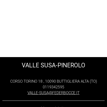
VALLE SUSA-PINEROLO
CORSO TORINO 18 , 10090 BUTTIGLIERA ALTA (TO)
0119342595
VALLE-SUSA@FEDERBOCCE.IT