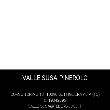
VALLE SUSA-PINEROLO
CORSO TORINO 18 , 10090 BUTTIGLIERA ALTA (TO)
0119342595
VALLE-SUSA@FEDERBOCCE.IT