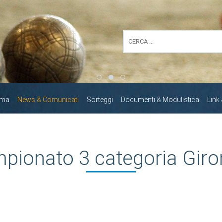
mma
News & Comunicati
Sorteggi
Documenti & Modulistica
Link
pionato 3 categoria Giro