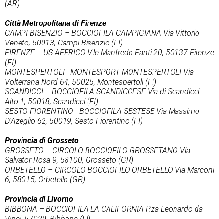
(AR)
Città Metropolitana di Firenze
CAMPI BISENZIO – BOCCIOFILA CAMPIGIANA Via Vittorio
Veneto, 50013, Campi Bisenzio (FI)
FIRENZE – US AFFRICO V.le Manfredo Fanti 20, 50137 Firenze
(FI)
MONTESPERTOLI - MONTESPORT MONTESPERTOLI Via
Volterrana Nord 64, 50025, Montespertoli (FI)
SCANDICCI – BOCCIOFILA SCANDICCESE Via di Scandicci
Alto 1, 50018, Scandicci (FI)
SESTO FIORENTINO - BOCCIOFILA SESTESE Via Massimo
D'Azeglio 62, 50019, Sesto Fiorentino (FI)
Provincia di Grosseto
GROSSETO – CIRCOLO BOCCIOFILO GROSSETANO Via
Salvator Rosa 9, 58100, Grosseto (GR)
ORBETELLO – CIRCOLO BOCCIOFILO ORBETELLO Via Marconi
6, 58015, Orbetello (GR)
Provincia di Livorno
BIBBONA – BOCCIOFILA LA CALIFORNIA P.za Leonardo da
Vinci, 57020, Bibbona (LI)