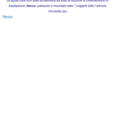
28 aprile oltre 400 atleti provenienti da tutta la nazione si cimenteranno in
equitazione,
bocce
, pallavolo e mountain bike.”
Leggete tutto l’articolo
cliccando qui
News