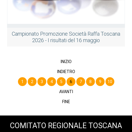
Campionato Promozione Società Raffa Toscana
2026 - I risultati del 16 maggio
INIZIO
INDIETRO
1
2
3
4
5
6
7
8
9
10
AVANTI
FINE
COMITATO REGIONALE TOSCANA