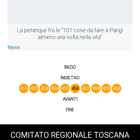
La petanque fra le "101 cose da fare a Parigi
almeno una volta nella vita"
News
INIZIO
INDIETRO
451
452
453
454
455
456
457
458
459
460
AVANTI
FINE
COMITATO REGIONALE TOSCANA