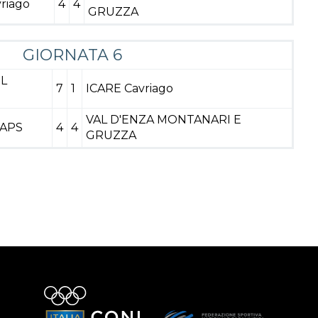
riago
4
4
GRUZZA
GIORNATA 6
IL
7
1
ICARE Cavriago
VAL D'ENZA MONTANARI E
 APS
4
4
GRUZZA