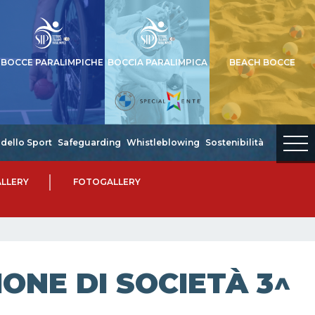
BOCCE PARALIMPICHE
BOCCIA PARALIMPICA
BEACH BOCCE
dello Sport
Safeguarding
Whistleblowing
Sostenibilità
LLERY
FOTOGALLERY
NE DI SOCIETÀ 3^