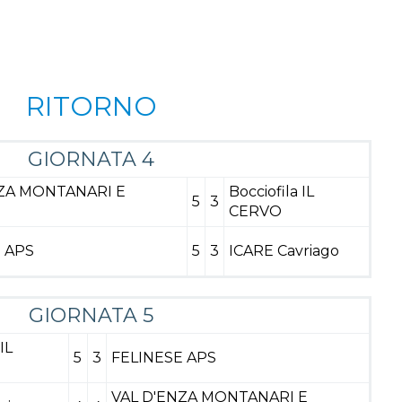
RITORNO
GIORNATA 4
NZA MONTANARI E
Bocciofila IL
5
3
CERVO
 APS
5
3
ICARE Cavriago
GIORNATA 5
IL
5
3
FELINESE APS
VAL D'ENZA MONTANARI E