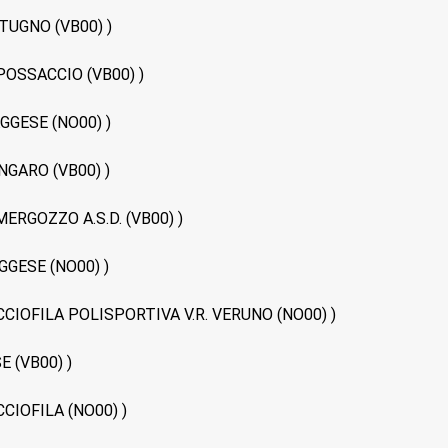
ATTUGNO (VB00) )
A POSSACCIO (VB00) )
RAGGESE (NO00) )
LONGARO (VB00) )
 MERGOZZO A.S.D. (VB00) )
RAGGESE (NO00) )
D. BOCCIOFILA POLISPORTIVA V.R. VERUNO (NO00) )
E (VB00) )
BOCCIOFILA (NO00) )