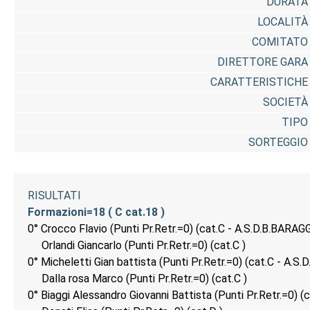
DURATA
LOCALITÀ
COMITATO
DIRETTORE GARA
CARATTERISTICHE
SOCIETÀ
TIPO
SORTEGGIO
RISULTATI
Formazioni=18 ( C cat.18 )
0° Crocco Flavio (Punti Pr.Retr.=0) (cat.C - A.S.D.B.BARA
Orlandi Giancarlo (Punti Pr.Retr.=0) (cat.C )
0° Micheletti Gian battista (Punti Pr.Retr.=0) (cat.C - 
Dalla rosa Marco (Punti Pr.Retr.=0) (cat.C )
0° Biaggi Alessandro Giovanni Battista (Punti Pr.Retr.=0) 