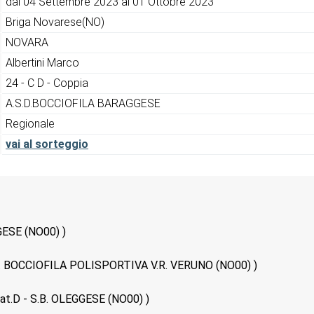
dal 04 Settembre 2023 al 01 Ottobre 2023
Briga Novarese(NO)
NOVARA
Albertini Marco
24 - C D - Coppia
A.S.D.BOCCIOFILA BARAGGESE
Regionale
vai al sorteggio
GGESE (NO00) )
A.S.D. BOCCIOFILA POLISPORTIVA V.R. VERUNO (NO00) )
(cat.D - S.B. OLEGGESE (NO00) )