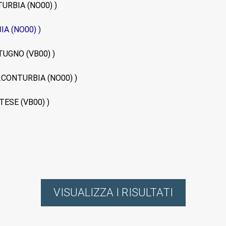
ONTURBIA (NO00) )
BIA (NO00) )
ATTUGNO (VB00) )
B. A.CONTURBIA (NO00) )
RTESE (VB00) )
VISUALIZZA I RISULTATI