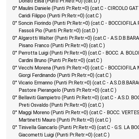
Donati Elisa (Punti Pr.Retr.=0) (cat.D )
0° Maulini Daniele (Punti Pr.Retr.=0) (cat.C - CIRCOLO G
Caridi Filippo (Punti Pr.Retr.=0) (cat.C )
0° Soncin Fiorindo (Punti Pr.Retr.=0) (cat.C - BOCCIOFIL
Fassoli Pio (Punti Pr.Retr.=0) (cat.D )
0° Algarotti Walter (Punti Pr.Retr.=0) (cat.C - A.S.D.B.BA
Pisano Franco (Punti Pr.Retr.=0) (cat.C )
0° Perrotta Luigi (Punti Pr.Retr.=0) (cat.C - BOCC. A. BO
Cardini Bruno (Punti Pr.Retr.=0) (cat.C )
0° Vecchi Morena (Punti Pr.Retr.=0) (cat.C - BOCCIOFILA
Giorgi Ferdinando (Punti Pr.Retr.=0) (cat.C )
0° Vicario Ermanno (Punti Pr.Retr.=0) (cat.C - A.S.D.B.BA
Pastore Pierangelo (Punti Pr.Retr.=0) (cat.C )
0° Bellaviti Giampietro (Punti Pr.Retr.=0) (cat.C - A.S.
Preti Osvaldo (Punti Pr.Retr.=0) (cat.C )
0° Maggi Moreno (Punti Pr.Retr.=0) (cat.C - BOCC. VERTES
Martinetti Mauro (Punti Pr.Retr.=0) (cat.C )
0° Tinivella Giancarlo (Punti Pr.Retr.=0) (cat.C - G.S. LA 
Giacometti Luigi (Punti Pr.Retr.=0) (cat.C )