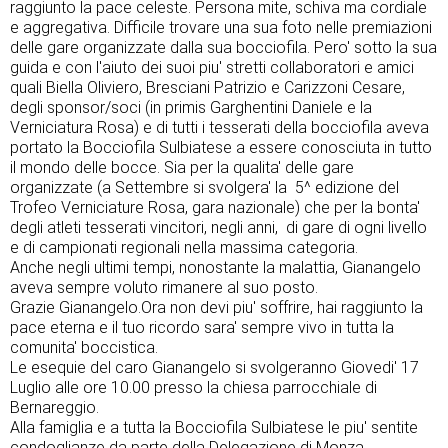
raggiunto la pace celeste. Persona mite, schiva ma cordiale
e aggregativa. Difficile trovare una sua foto nelle premiazioni
delle gare organizzate dalla sua bocciofila. Pero' sotto la sua
guida e con l'aiuto dei suoi piu' stretti collaboratori e amici
quali Biella Oliviero, Bresciani Patrizio e Carizzoni Cesare,
degli sponsor/soci (in primis Garghentini Daniele e la
Verniciatura Rosa) e di tutti i tesserati della bocciofila aveva
portato la Bocciofila Sulbiatese a essere conosciuta in tutto
il mondo delle bocce. Sia per la qualita' delle gare
organizzate (a Settembre si svolgera' la 5^ edizione del
Trofeo Verniciature Rosa, gara nazionale) che per la bonta'
degli atleti tesserati vincitori, negli anni, di gare di ogni livello
e di campionati regionali nella massima categoria.
Anche negli ultimi tempi, nonostante la malattia, Gianangelo
aveva sempre voluto rimanere al suo posto.
Grazie Gianangelo.Ora non devi piu' soffrire, hai raggiunto la
pace eterna e il tuo ricordo sara' sempre vivo in tutta la
comunita' boccistica.
Le esequie del caro Gianangelo si svolgeranno Giovedi' 17
Luglio alle ore 10.00 presso la chiesa parrocchiale di
Bernareggio.
Alla famiglia e a tutta la Bocciofila Sulbiatese le piu' sentite
condoglianze da parte della Delegazione di Monza.