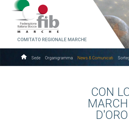
COMITATO REGIONALE MARCHE
Sede
Organigramma
News & Comunicati
Sorte
CON LO
MARCHI
D'ORO