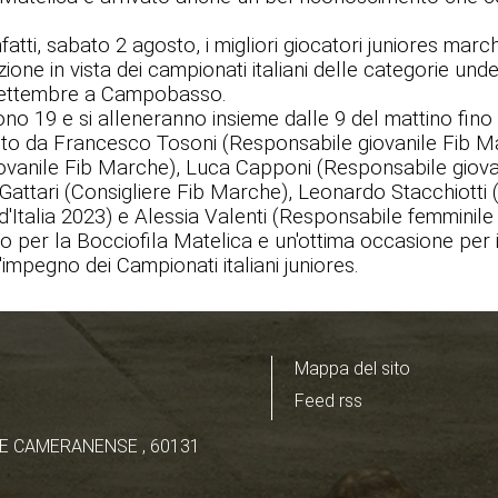
fatti, sabato 2 agosto, i migliori giocatori juniores mar
ione in vista dei campionati italiani delle categorie und
settembre a Campobasso.
no 19 e si alleneranno insieme dalle 9 del mattino fino a
to da Francesco Tosoni (Responsabile giovanile Fib M
iovanile Fib Marche), Luca Capponi (Responsabile giova
attari (Consigliere Fib Marche), Leonardo Stacchiotti (
Italia 2023) e Alessia Valenti (Responsabile femminile
 per la Bocciofila Matelica e un'ottima occasione per i
'impegno dei Campionati italiani juniores.
Mappa del sito
Feed rss
E CAMERANENSE , 60131