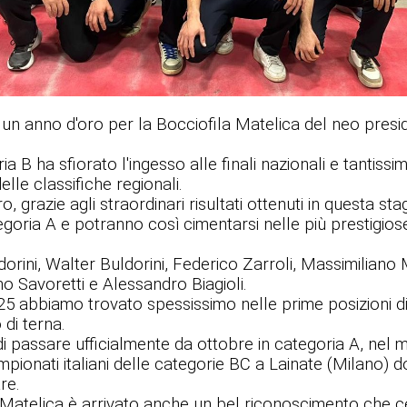
ui un anno d'oro per la Bocciofila Matelica del neo pres
a B ha sfiorato l'ingesso alle finali nazionali e tantissi
delle classifiche regionali.
oro, grazie agli straordinari risultati ottenuti in questa s
egoria A e potranno così cimentarsi nelle più prestigi
ldorini, Walter Buldorini, Federico Zarroli, Massimiliano 
Savoretti e Alessandro Biagioli.
25 abbiamo trovato spessissimo nelle prime posizioni di
 di terna.
 di passare ufficialmente da ottobre in categoria A, nel
pionati italiani delle categorie BC a Lainate (Milano) d
re.
Matelica è arrivato anche un bel riconoscimento che cer