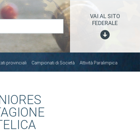
VAI AL SITO
FEDERALE
ti provinciali
Campionati di Società
Attività Paralimpica
UNIORES
TAGIONE
TELICA