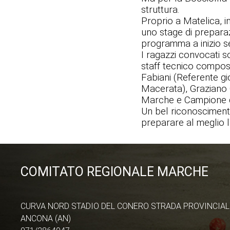
struttura.
Proprio a Matelica, in
uno stage di preparaz
programma a inizio 
I ragazzi convocati so
staff tecnico compos
Fabiani (Referente g
Macerata), Graziano G
Marche e Campione d'
Un bel riconoscimento
preparare al meglio l
COMITATO REGIONALE MARCHE
CURVA NORD STADIO DEL CONERO STRADA PROVINCIAL
ANCONA (AN)