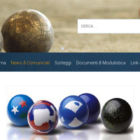
mma
News & Comunicati
Sorteggi
Documenti & Modulistica
Link