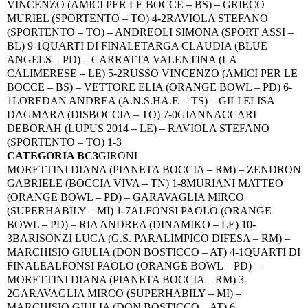
VINCENZO (AMICI PER LE BOCCE – BS) – GRIECO
MURIEL (SPORTENTO – TO) 4-2
RAVIOLA STEFANO
(SPORTENTO – TO) – ANDREOLI SIMONA (SPORT ASSI –
BL) 9-1
QUARTI DI FINALE
TARGA CLAUDIA (BLUE
ANGELS – PD) – CARRATTA VALENTINA (LA
CALIMERESE – LE) 5-2
RUSSO VINCENZO (AMICI PER LE
BOCCE – BS) – VETTORE ELIA (ORANGE BOWL – PD) 6-
1
LOREDAN ANDREA (A.N.S.HA.F. – TS) – GILI ELISA
DAGMARA (DISBOCCIA – TO) 7-0
GIANNACCARI
DEBORAH (LUPUS 2014 – LE) – RAVIOLA STEFANO
(SPORTENTO – TO) 1-3
CATEGORIA BC3
GIRONI
MORETTINI DIANA (PIANETA BOCCIA – RM) – ZENDRON
GABRIELE (BOCCIA VIVA – TN) 1-8
MURIANI MATTEO
(ORANGE BOWL – PD) – GARAVAGLIA MIRCO
(SUPERHABILY – MI) 1-7
ALFONSI PAOLO (ORANGE
BOWL – PD) – RIA ANDREA (DINAMIKO – LE) 10-
3
BARISONZI LUCA (G.S. PARALIMPICO DIFESA – RM) –
MARCHISIO GIULIA (DON BOSTICCO – AT) 4-1
QUARTI DI
FINALE
ALFONSI PAOLO (ORANGE BOWL – PD) –
MORETTINI DIANA (PIANETA BOCCIA – RM) 3-
2
GARAVAGLIA MIRCO (SUPERHABILY – MI) –
MARCHISIO GIULIA (DON BOSTICCO – AT) 6-