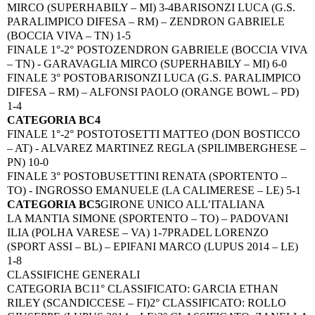
MIRCO (SUPERHABILY – MI) 3-4
BARISONZI LUCA (G.S.
PARALIMPICO DIFESA – RM) – ZENDRON GABRIELE
(BOCCIA VIVA – TN) 1-5
FINALE 1°-2° POSTO
ZENDRON GABRIELE (BOCCIA VIVA
– TN) - GARAVAGLIA MIRCO (SUPERHABILY – MI) 6-0
FINALE 3° POSTO
BARISONZI LUCA (G.S. PARALIMPICO
DIFESA – RM) – ALFONSI PAOLO (ORANGE BOWL – PD)
1-4
CATEGORIA BC4
FINALE 1°-2° POSTO
TOSETTI MATTEO (DON BOSTICCO
– AT) - ALVAREZ MARTINEZ REGLA (SPILIMBERGHESE –
PN) 10-0
FINALE 3° POSTO
BUSETTINI RENATA (SPORTENTO –
TO) - INGROSSO EMANUELE (LA CALIMERESE – LE) 5-1
CATEGORIA BC5
GIRONE UNICO ALL’ITALIANA
LA MANTIA SIMONE (SPORTENTO – TO) – PADOVANI
ILIA (POLHA VARESE – VA) 1-7
PRADEL LORENZO
(SPORT ASSI – BL) – EPIFANI MARCO (LUPUS 2014 – LE)
1-8
CLASSIFICHE GENERALI
CATEGORIA BC1
1° CLASSIFICATO: GARCIA ETHAN
RILEY (SCANDICCESE – FI)
2° CLASSIFICATO: ROLLO