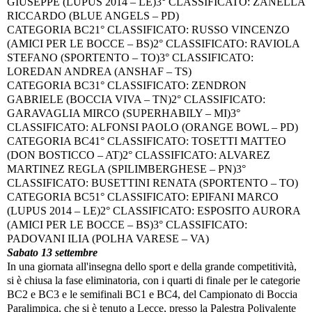
GIUSEPPE (LUPUS 2014 – LE)
3° CLASSIFICATO: ZANELLA
RICCARDO (BLUE ANGELS – PD)
CATEGORIA BC2
1° CLASSIFICATO: RUSSO VINCENZO
(AMICI PER LE BOCCE – BS)
2° CLASSIFICATO: RAVIOLA
STEFANO (SPORTENTO – TO)
3° CLASSIFICATO:
LOREDAN ANDREA (ANSHAF – TS)
CATEGORIA BC3
1° CLASSIFICATO: ZENDRON
GABRIELE (BOCCIA VIVA – TN)
2° CLASSIFICATO:
GARAVAGLIA MIRCO (SUPERHABILY – MI)
3°
CLASSIFICATO: ALFONSI PAOLO (ORANGE BOWL – PD)
CATEGORIA BC4
1° CLASSIFICATO: TOSETTI MATTEO
(DON BOSTICCO – AT)
2° CLASSIFICATO: ALVAREZ
MARTINEZ REGLA (SPILIMBERGHESE – PN)
3°
CLASSIFICATO: BUSETTINI RENATA (SPORTENTO – TO)
CATEGORIA BC5
1° CLASSIFICATO: EPIFANI MARCO
(LUPUS 2014 – LE)
2° CLASSIFICATO: ESPOSITO AURORA
(AMICI PER LE BOCCE – BS)
3° CLASSIFICATO:
PADOVANI ILIA (POLHA VARESE – VA)
Sabato 13 settembre
In una giornata all'insegna dello sport e della grande competitività,
si è chiusa la fase eliminatoria, con i quarti di finale per le categorie
BC2 e BC3 e le semifinali BC1 e BC4, del Campionato di Boccia
Paralimpica, che si è tenuto a Lecce, presso la Palestra Polivalente