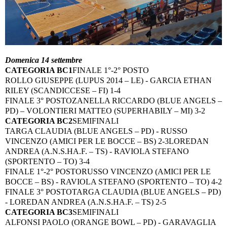
Domenica 14 settembre
CATEGORIA BC1
FINALE 1°-2° POSTO
ROLLO GIUSEPPE (LUPUS 2014 – LE) - GARCIA ETHAN
RILEY (SCANDICCESE – FI) 1-4
FINALE 3° POSTO
ZANELLA RICCARDO (BLUE ANGELS –
PD) – VOLONTIERI MATTEO (SUPERHABILY – MI) 3-2
CATEGORIA BC2
SEMIFINALI
TARGA CLAUDIA (BLUE ANGELS – PD) - RUSSO
VINCENZO (AMICI PER LE BOCCE – BS) 2-3
LOREDAN
ANDREA (A.N.S.HA.F. – TS) - RAVIOLA STEFANO
(SPORTENTO – TO) 3-4
FINALE 1°-2° POSTO
RUSSO VINCENZO (AMICI PER LE
BOCCE – BS) - RAVIOLA STEFANO (SPORTENTO – TO) 4-2
FINALE 3° POSTO
TARGA CLAUDIA (BLUE ANGELS – PD)
- LOREDAN ANDREA (A.N.S.HA.F. – TS) 2-5
CATEGORIA BC3
SEMIFINALI
ALFONSI PAOLO (ORANGE BOWL – PD) - GARAVAGLIA