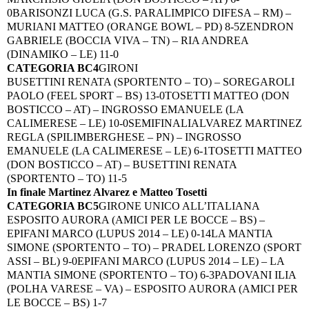
0
BARISONZI LUCA (G.S. PARALIMPICO DIFESA – RM) –
MURIANI MATTEO (ORANGE BOWL – PD) 8-5
ZENDRON
GABRIELE (BOCCIA VIVA – TN) – RIA ANDREA
(DINAMIKO – LE) 11-0
CATEGORIA BC4
GIRONI
BUSETTINI RENATA (SPORTENTO – TO) – SOREGAROLI
PAOLO (FEEL SPORT – BS) 13-0
TOSETTI MATTEO (DON
BOSTICCO – AT) – INGROSSO EMANUELE (LA
CALIMERESE – LE) 10-0
SEMIFINALI
ALVAREZ MARTINEZ
REGLA (SPILIMBERGHESE – PN) – INGROSSO
EMANUELE (LA CALIMERESE – LE) 6-1
TOSETTI MATTEO
(DON BOSTICCO – AT) – BUSETTINI RENATA
(SPORTENTO – TO) 11-5
In finale Martinez Alvarez e Matteo Tosetti
CATEGORIA BC5
GIRONE UNICO ALL’ITALIANA
ESPOSITO AURORA (AMICI PER LE BOCCE – BS) –
EPIFANI MARCO (LUPUS 2014 – LE) 0-14
LA MANTIA
SIMONE (SPORTENTO – TO) – PRADEL LORENZO (SPORT
ASSI – BL) 9-0
EPIFANI MARCO (LUPUS 2014 – LE) – LA
MANTIA SIMONE (SPORTENTO – TO) 6-3
PADOVANI ILIA
(POLHA VARESE – VA) – ESPOSITO AURORA (AMICI PER
LE BOCCE – BS) 1-7