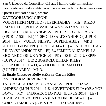
San Giuseppe da Copertino. Gli atleti hanno dato il massimo,
mostrando non solo abilità tecniche ma anche tanta determinazione.
Questi i risultati della giornata:
CATEGORIA BC1
GIRONI
VOLONTIERI MATTEO (SUPERHABILY – MI) – RIZZO
EMANUELE (POLHA VARESE – VA) 8-1
ZANELLA
RICCARDO (BLUE ANGELS – PD) – SOCCOL GIADA
(SPORT ASSI – BL) 11-0
ROLLO ALESSANDRO (LUPUS
2014 – LE) – VULLO FILIPPO (SUPERHABILY – MI) 3-
2
ROLLO GIUSEPPE (LUPUS 2014 – LE) – GARCIA ETHAN
RILEY (SCANDICCESE – FI) 3-4
SEMIFINALI
ZANELLA
RICCARDO (BLUE ANGELS – PD) – ROLLO GIUSEPPE
(LUPUS 2014 – LE) 2-3
GARCIA ETHAN RILEY
(SCANDICCESE – FI) – VOLONTIERI MATTEO
(SUPERHABILY – MI) 3-1
In finale Giuseppe Rollo e Ethan Garcia Riley
CATEGORIA BC2
GIRONI
TARGA CLAUDIA (BLUE ANGELS – PD) – COZZA
ANDREA (LUPUS 2014 – LE) 4-2
VETTORE ELIA (ORANGE
BOWL – PD) – INDRACCOLO IVAN (LUPUS 2014 – LE) 1-
5
CARRATTA VALENTINA (LA CALIMERESE – LE) –
CORSINI MARINA (A.N.S.HA.F. – TS) 3-5
RUSSO