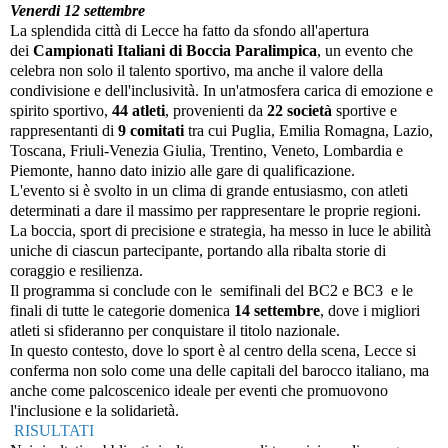
Venerdi 12 settembre
La splendida città di Lecce ha fatto da sfondo all'apertura
dei
Campionati Italiani di Boccia Paralimpica
, un evento che
celebra non solo il talento sportivo, ma anche il valore della
condivisione e dell'inclusività. In un'atmosfera carica di emozione e
spirito sportivo,
44 atleti
, provenienti da
22 società
sportive e
rappresentanti di
9 comitati
tra cui Puglia, Emilia Romagna, Lazio,
Toscana, Friuli-Venezia Giulia, Trentino, Veneto, Lombardia e
Piemonte, hanno dato inizio alle gare di qualificazione.
L'evento si è svolto in un clima di grande entusiasmo, con atleti
determinati a dare il massimo per rappresentare le proprie regioni.
La boccia, sport di precisione e strategia, ha messo in luce le abilità
uniche di ciascun partecipante, portando alla ribalta storie di
coraggio e resilienza.
Il programma si conclude con le semifinali del BC2 e BC3 e le
finali di tutte le categorie domenica
14 settembre
, dove i migliori
atleti si sfideranno per conquistare il titolo nazionale.
In questo contesto, dove lo sport è al centro della scena, Lecce si
conferma non solo come una delle capitali del barocco italiano, ma
anche come palcoscenico ideale per eventi che promuovono
l'inclusione e la solidarietà.
RISULTATI