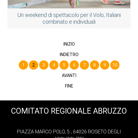
Un weekend di spettacolo per il Volo, Italiani
combinato e individuali
INIZIO
INDIETRO
1
2
3
4
5
6
7
8
9
10
AVANTI
FINE
COMITATO REGIONALE ABRUZZO
PIAZZA MARCO POLO, 5 , 64026 ROSETO DEGLI